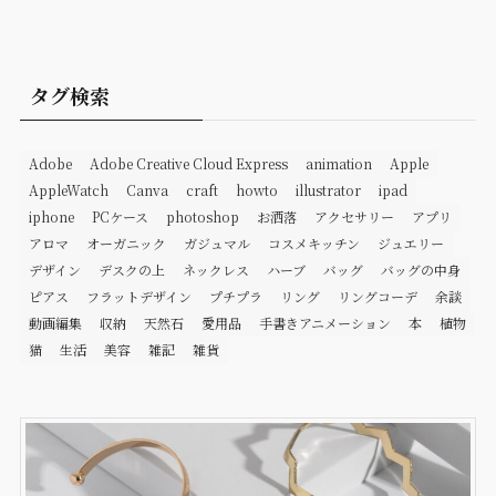
タグ検索
Adobe
Adobe Creative Cloud Express
animation
Apple
AppleWatch
Canva
craft
howto
illustrator
ipad
iphone
PCケース
photoshop
お洒落
アクセサリー
アプリ
アロマ
オーガニック
ガジュマル
コスメキッチン
ジュエリー
デザイン
デスクの上
ネックレス
ハーブ
バッグ
バッグの中身
ピアス
フラットデザイン
プチプラ
リング
リングコーデ
余談
動画編集
収納
天然石
愛用品
手書きアニメーション
本
植物
猫
生活
美容
雑記
雑貨