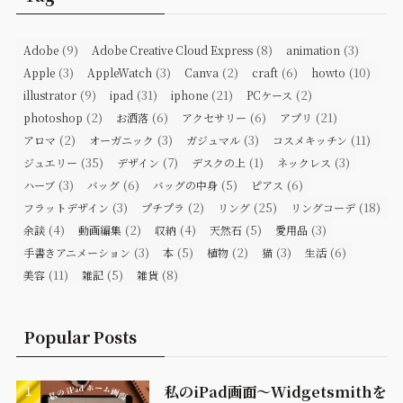
(9)
(8)
(3)
Adobe
Adobe Creative Cloud Express
animation
(3)
(3)
(2)
(6)
(10)
Apple
AppleWatch
Canva
craft
howto
(9)
(31)
(21)
(2)
illustrator
ipad
iphone
PCケース
(2)
(6)
(6)
(21)
photoshop
お洒落
アクセサリー
アプリ
(2)
(3)
(3)
(11)
アロマ
オーガニック
ガジュマル
コスメキッチン
(35)
(7)
(1)
(3)
ジュエリー
デザイン
デスクの上
ネックレス
(3)
(6)
(5)
(6)
ハーブ
バッグ
バッグの中身
ピアス
(3)
(2)
(25)
(18)
フラットデザイン
プチプラ
リング
リングコーデ
(4)
(2)
(4)
(5)
(3)
余談
動画編集
収納
天然石
愛用品
(3)
(5)
(2)
(3)
(6)
手書きアニメーション
本
植物
猫
生活
(11)
(5)
(8)
美容
雑記
雑貨
Popular Posts
私のiPad画面〜Widgetsmithを