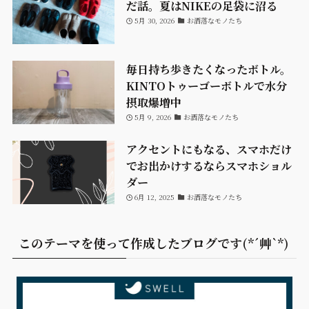
だ話。夏はNIKEの足袋に沼る
5月 30, 2026
お洒落なモノたち
毎日持ち歩きたくなったボトル。
KINTOトゥーゴーボトルで水分
摂取爆増中
5月 9, 2026
お洒落なモノたち
アクセントにもなる、スマホだけ
でお出かけするならスマホショル
ダー
6月 12, 2025
お洒落なモノたち
このテーマを使って作成したブログです(*´艸`*)