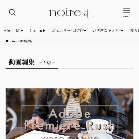
menu
About Me.
Contact
ジュエリーはお守り
お洒落なモノたち
暮ら
home
動画編集
動画編集
– tag –