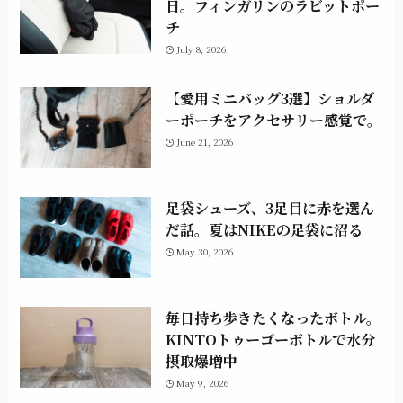
日。フィンガリンのラビットポー
チ
July 8, 2026
【愛用ミニバッグ3選】ショルダ
ーポーチをアクセサリー感覚で。
June 21, 2026
足袋シューズ、3足目に赤を選ん
だ話。夏はNIKEの足袋に沼る
May 30, 2026
毎日持ち歩きたくなったボトル。
KINTOトゥーゴーボトルで水分
摂取爆増中
May 9, 2026