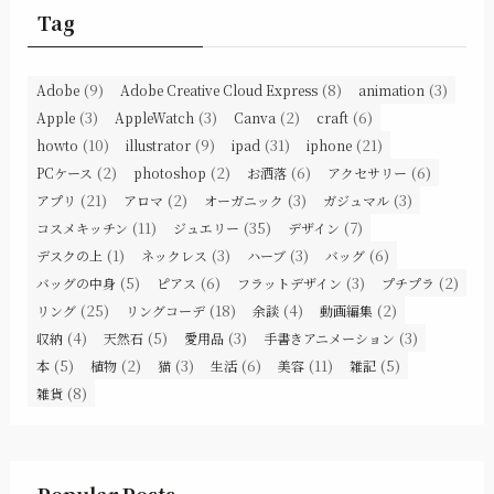
Tag
(9)
(8)
(3)
Adobe
Adobe Creative Cloud Express
animation
(3)
(3)
(2)
(6)
Apple
AppleWatch
Canva
craft
(10)
(9)
(31)
(21)
howto
illustrator
ipad
iphone
(2)
(2)
(6)
(6)
PCケース
photoshop
お洒落
アクセサリー
(21)
(2)
(3)
(3)
アプリ
アロマ
オーガニック
ガジュマル
(11)
(35)
(7)
コスメキッチン
ジュエリー
デザイン
(1)
(3)
(3)
(6)
デスクの上
ネックレス
ハーブ
バッグ
(5)
(6)
(3)
(2)
バッグの中身
ピアス
フラットデザイン
プチプラ
(25)
(18)
(4)
(2)
リング
リングコーデ
余談
動画編集
(4)
(5)
(3)
(3)
収納
天然石
愛用品
手書きアニメーション
(5)
(2)
(3)
(6)
(11)
(5)
本
植物
猫
生活
美容
雑記
(8)
雑貨
Popular Posts