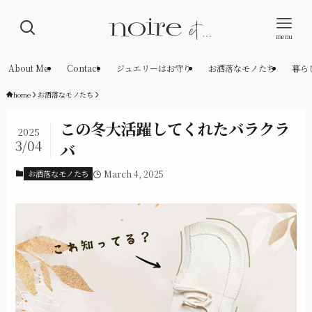
menu
About Me.
Contact
ジュエリーはお守り
お洒落なモノたち
暮ら
home
お洒落なモノたち
この冬大活躍してくれたバラクラ
2025
3/04
バ
お洒落なモノたち
March 4, 2025