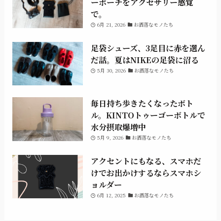
ーポーチをアクセサリー感覚
で。
6月 21, 2026
お洒落なモノたち
足袋シューズ、3足目に赤を選ん
だ話。夏はNIKEの足袋に沼る
5月 30, 2026
お洒落なモノたち
毎日持ち歩きたくなったボト
ル。KINTOトゥーゴーボトルで
水分摂取爆増中
5月 9, 2026
お洒落なモノたち
アクセントにもなる、スマホだ
けでお出かけするならスマホシ
ョルダー
6月 12, 2025
お洒落なモノたち