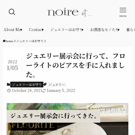
menu
About Me.
Contact
ジュエリーはお守り
お洒落なモノたち
暮ら
home
ジュエリーはお守り
ジュエリー展示会に行って、フロ
2022
ーライトのピアスを手に入れまし
1/05
た。
ジュエリーはお守り
ジュエリー
October 24, 2021
January 5, 2022