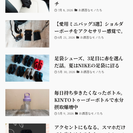
チ
7月 8, 2026
お洒落なモノたち
【愛用ミニバッグ3選】ショルダ
ーポーチをアクセサリー感覚で。
6月 21, 2026
お洒落なモノたち
足袋シューズ、3足目に赤を選ん
だ話。夏はNIKEの足袋に沼る
5月 30, 2026
お洒落なモノたち
毎日持ち歩きたくなったボトル。
KINTOトゥーゴーボトルで水分
摂取爆増中
5月 9, 2026
お洒落なモノたち
アクセントにもなる、スマホだけ