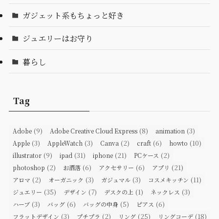
ガジェット系もちょっと好き
ジュエリーはお守り
暮らし
Tag
(9)
(8)
(3)
Adobe
Adobe Creative Cloud Express
animation
(3)
(3)
(2)
(6)
(10)
Apple
AppleWatch
Canva
craft
howto
(9)
(31)
(21)
(2)
illustrator
ipad
iphone
PCケース
(2)
(6)
(6)
(21)
photoshop
お洒落
アクセサリー
アプリ
(2)
(3)
(3)
(11)
アロマ
オーガニック
ガジュマル
コスメキッチン
(35)
(7)
(1)
(3)
ジュエリー
デザイン
デスクの上
ネックレス
(3)
(6)
(5)
(6)
ハーブ
バッグ
バッグの中身
ピアス
(3)
(2)
(25)
(18)
フラットデザイン
プチプラ
リング
リングコーデ