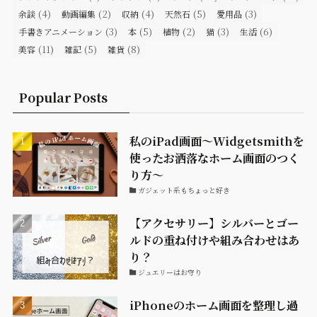
(4)
(2)
(4)
(5)
(3)
余談
動画編集
収納
天然石
愛用品
(3)
(5)
(2)
(3)
(6)
手書きアニメーション
本
植物
猫
生活
(11)
(5)
(8)
美容
雑記
雑貨
Popular Posts
私のiPad画面〜Widgetsmithを
使ったお洒落なホーム画面のつく
り方〜
ガジェット系もちょっと好き
【アクセサリー】シルバーとゴー
ルドの重ね付けや組み合わせはあ
り？
ジュエリーはお守り
iPhoneのホーム画面を整理し過