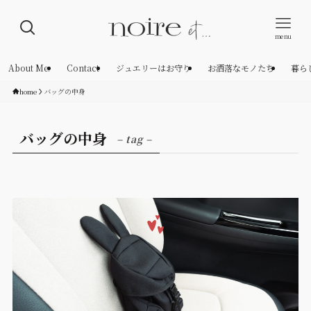
menu
About Me.
Contact
ジュエリーはお守り
お洒落なモノたち
暮ら
home
バッグの中身
バッグの中身
– tag –